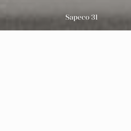
Sapeco 31
Кофейня Sapeco — это место, куда приходят
каждый день: взбодриться чашечкой кофе,
перекусить, обсудить повседневные дела или
просто приятно провести время вечером.
Композиционный центр зала — барная стойка
нестандартной формы с металлической
столешницей и декоративным каменным
основанием, место притяжения для гостей.
Помещение расположено на первом этаже
торгового центра в центре города, рядом с
пешеходными маршрутами. Интерьер выполнен в
современном стиле и подходит как для
молодёжных компаний, так и для уединённых
встреч.
Трапециевидная форма помещения усложнила